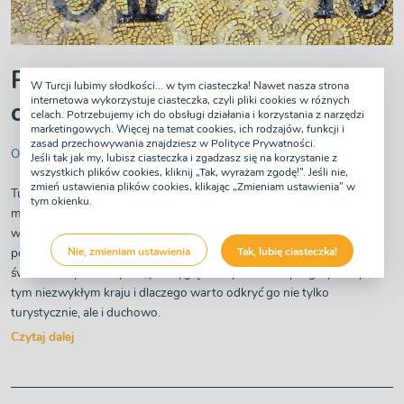
Pielgrzymki w Turcji. Odkryj
W Turcji lubimy słodkości... w tym ciasteczka! Nawet nasza strona
internetowa wykorzystuje ciasteczka, czyli pliki cookies w różnych
chrześcijańskie dziedzictwo.
celach. Potrzebujemy ich do obsługi działania i korzystania z narzędzi
marketingowych. Więcej na temat cookies, ich rodzajów, funkcji i
zasad przechowywania znajdziesz w Polityce Prywatności.
Opublikowane 14 Maja 2026 roku
Jeśli tak jak my, lubisz ciasteczka i zgadzasz się na korzystanie z
wszystkich plików cookies, kliknij „Tak, wyrażam zgodę!”. Jeśli nie,
zmień ustawienia plików cookies, klikając „Zmieniam ustawienia” w
Turcja skrywa w sobie nie tylko fascynującą historię i kulturę, ale też
tym okienku.
miejsca głęboko związane z wczesnym chrześcijaństwem. W tym
wpisie zabierzemy Cię w podróż śladami apostołów i świętych,
pokazując zabytki, które wciąż przyciągają pielgrzymów z całego
Nie, zmieniam ustawienia
Tak, lubię ciasteczka!
świata. Podpowiemy też, jak wygląda współczesna pielgrzymka po
tym niezwykłym kraju i dlaczego warto odkryć go nie tylko
turystycznie, ale i duchowo.
Czytaj dalej