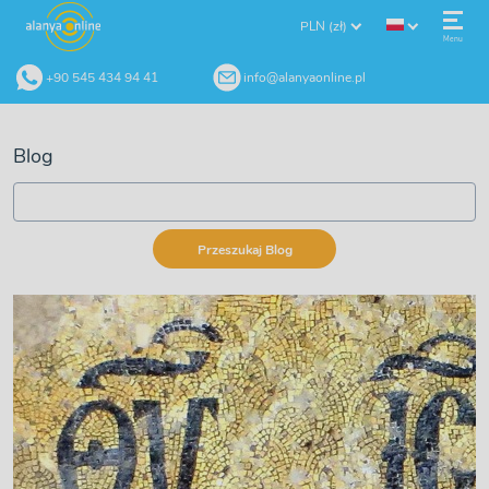
PLN (zł)
Menu
+90 545 434 94 41
info@alanyaonline.pl
Blog
Przeszukaj Blog