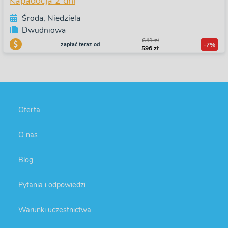
Kapadocja 2 dni
Środa, Niedziela
Dwudniowa
641 zł
zapłać teraz od
-7%
596 zł
Oferta
O nas
Blog
Pytania i odpowiedzi
Warunki uczestnictwa