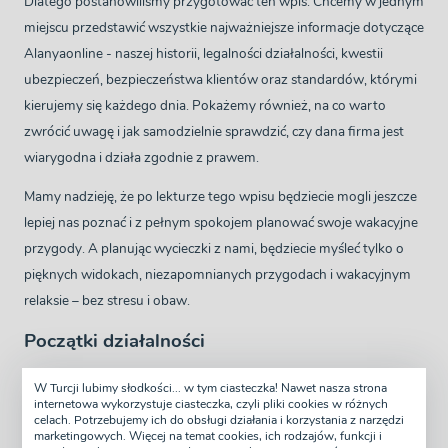
Dlatego postanowiliśmy przygotować ten wpis. Chcemy w jednym
miejscu przedstawić wszystkie najważniejsze informacje dotyczące
Alanyaonline - naszej historii, legalności działalności, kwestii
ubezpieczeń, bezpieczeństwa klientów oraz standardów, którymi
kierujemy się każdego dnia. Pokażemy również, na co warto
zwrócić uwagę i jak samodzielnie sprawdzić, czy dana firma jest
wiarygodna i działa zgodnie z prawem.
Mamy nadzieję, że po lekturze tego wpisu będziecie mogli jeszcze
lepiej nas poznać i z pełnym spokojem planować swoje wakacyjne
przygody. A planując wycieczki z nami, będziecie myśleć tylko o
pięknych widokach, niezapomnianych przygodach i wakacyjnym
relaksie – bez stresu i obaw.
Początki działalności
W Turcji lubimy słodkości... w tym ciasteczka! Nawet nasza strona
internetowa wykorzystuje ciasteczka, czyli pliki cookies w różnych
celach. Potrzebujemy ich do obsługi działania i korzystania z narzędzi
marketingowych. Więcej na temat cookies, ich rodzajów, funkcji i