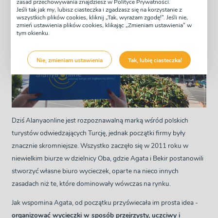
zasad przechowywania znajdziesz w Polityce Prywatności.
Jeśli tak jak my, lubisz ciasteczka i zgadzasz się na korzystanie z
wszystkich plików cookies, kliknij „Tak, wyrażam zgodę!”. Jeśli nie,
zmień ustawienia plików cookies, klikając „Zmieniam ustawienia” w
tym okienku.
Nie, zmieniam ustawienia
Tak, lubię ciasteczka!
Dziś Alanyaonline jest rozpoznawalną marką wśród polskich
turystów odwiedzających Turcję, jednak początki firmy były
znacznie skromniejsze. Wszystko zaczęło się w 2011 roku w
niewielkim biurze w dzielnicy Oba, gdzie Agata i Bekir postanowili
stworzyć własne biuro wycieczek, oparte na nieco innych
zasadach niż te, które dominowały wówczas na rynku.
Jak wspomina Agata, od początku przyświecała im prosta idea -
organizować wycieczki w sposób przejrzysty, uczciwy i