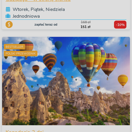
Wtorek, Piątek, Niedziela
Jednodniowa
168 zł
zapłać teraz od
-10%
151 zł
BESTSELLER
POLSKI PRZEWODNIK