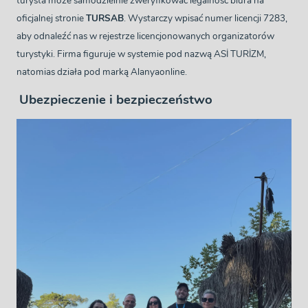
turysta może samodzielnie zweryfikować legalność biura na
oficjalnej stronie
TURSAB
. Wystarczy wpisać numer licencji 7283,
aby odnaleźć nas w rejestrze licencjonowanych organizatorów
turystyki. Firma figuruje w systemie pod nazwą ASİ TURİZM,
natomias działa pod marką Alanyaonline.
Ubezpieczenie i bezpieczeństwo