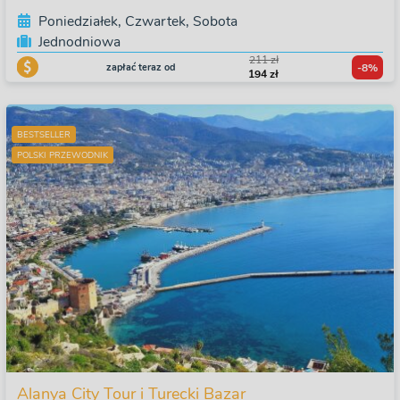
Poniedziałek, Czwartek, Sobota
Jednodniowa
211 zł
zapłać teraz od
-8%
194 zł
BESTSELLER
POLSKI PRZEWODNIK
Alanya City Tour i Turecki Bazar