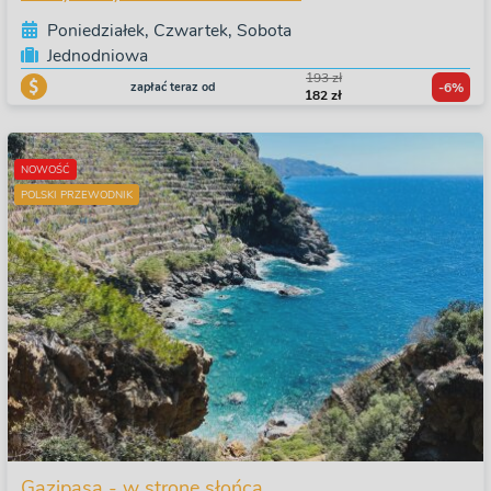
Poniedziałek, Czwartek, Sobota
Jednodniowa
193 zł
zapłać teraz od
-6%
182 zł
NOWOŚĆ
POLSKI PRZEWODNIK
Gazipaşa - w stronę słońca