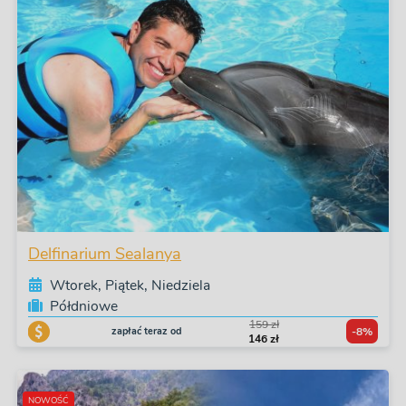
Delfinarium Sealanya
Wtorek, Piątek, Niedziela
Półdniowe
159 zł
zapłać teraz od
-8%
146 zł
NOWOŚĆ