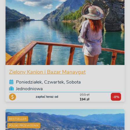
Zielony Kanion i Bazar Manavgat
Poniedziałek, Czwartek, Sobota
Jednodniowa
211 zł
zapłać teraz od
-8%
194 zł
BESTSELLER
POLSKI PRZEWODNIK