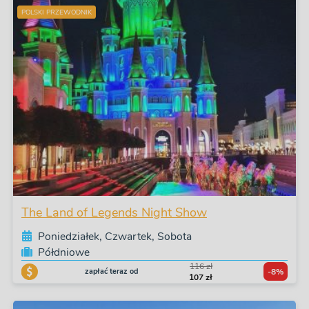
POLSKI PRZEWODNIK
The Land of Legends Night Show
Poniedziałek, Czwartek, Sobota
Półdniowe
116 zł
zapłać teraz od
-8%
107 zł