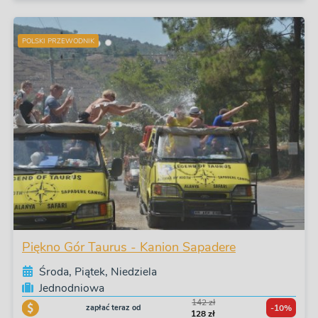
POLSKI PRZEWODNIK
Piękno Gór Taurus - Kanion Sapadere
Środa, Piątek, Niedziela
Jednodniowa
142 zł
zapłać teraz od
-10%
128 zł