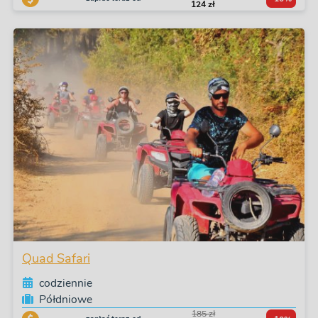
124 zł
Quad Safari
codziennie
Półdniowe
185 zł