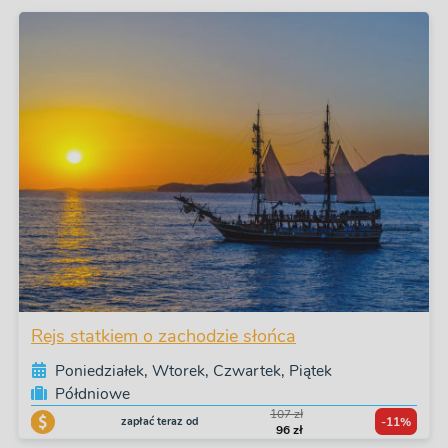
Rejs statkiem o zachodzie słońca
Poniedziałek, Wtorek, Czwartek, Piątek
Półdniowe
107 zł
zapłać teraz od
-11%
96 zł