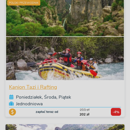
POLSKI PRZEWODNIK
Kanion Tazi i Rafting
Poniedziałek, Środa, Piątek
Jednodniowa
211 zł
zapłać teraz od
-4%
202 zł