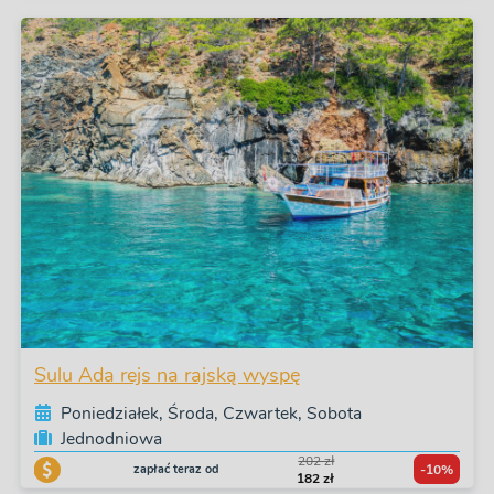
Sulu Ada rejs na rajską wyspę
Poniedziałek, Środa, Czwartek, Sobota
Jednodniowa
202 zł
zapłać teraz od
-10%
182 zł