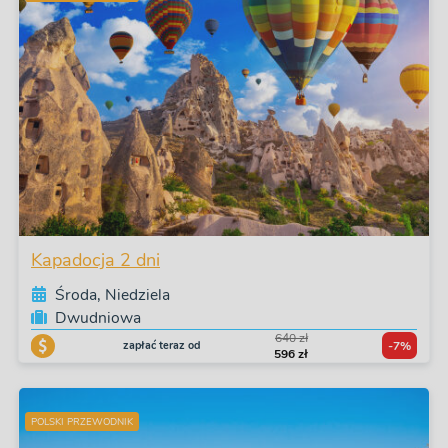
Kapadocja 2 dni
Środa, Niedziela
Dwudniowa
640 zł
zapłać teraz od
-7%
596 zł
POLSKI PRZEWODNIK