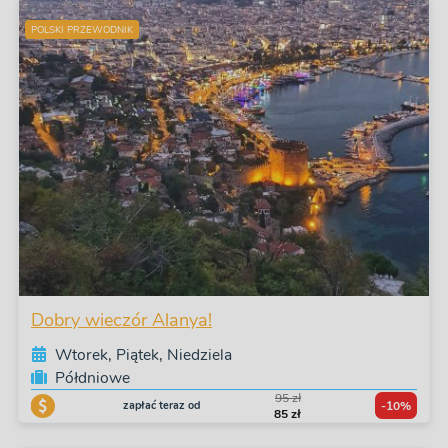
POLSKI PRZEWODNIK
Dobry wieczór Alanya!
Wtorek, Piątek, Niedziela
Półdniowe
95 zł
zapłać teraz od
-10%
85 zł