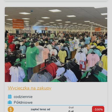
Wycieczka na zakupy
codziennie
Półdniowe
0 zł
zapłać teraz od
-100%
0 zł