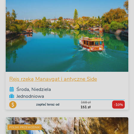
Rejs rzeką Manavgat i antyczne Side
Środa, Niedziela
Jednodniowa
168 zł
zapłać teraz od
-10%
151 zł
POLSKI PRZEWODNIK