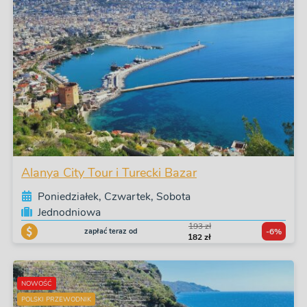
Alanya City Tour i Turecki Bazar
Poniedziałek, Czwartek, Sobota
Jednodniowa
193 zł
zapłać teraz od
-6%
182 zł
NOWOŚĆ
POLSKI PRZEWODNIK