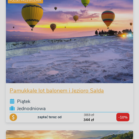
POLSKI PRZEWODNIK
Pamukkale lot balonem i Jezioro Salda
Piątek
Jednodniowa
383 zł
zapłać teraz od
-10%
344 zł