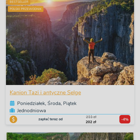
BESTSELLER
POLSKI PRZEWODNIK
Kanion Tazi i antyczne Selge
Poniedziałek, Środa, Piątek
Jednodniowa
211 zł
zapłać teraz od
-4%
202 zł