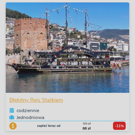
Błękitny Rejs Statkiem
codziennie
Jednodniowa
99 zł
zapłać teraz od
-11%
88 zł