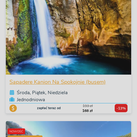
Sapadere Kanion Na Spokojnie (busem)
Środa, Piątek, Niedziela
Jednodniowa
193 zł
zapłać teraz od
-13%
168 zł
NOWOŚĆ