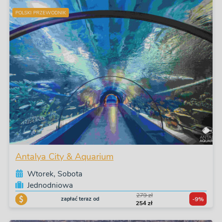
POLSKI PRZEWODNIK
Antalya City & Aquarium
Wtorek, Sobota
Jednodniowa
279 zł
zapłać teraz od
-9%
254 zł