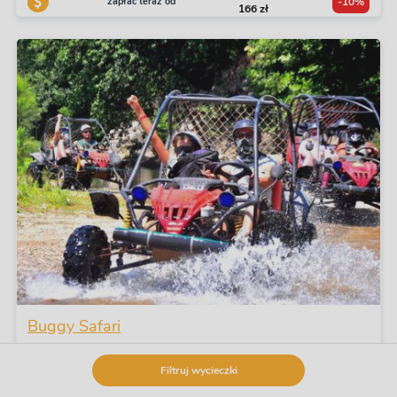
zapłać teraz od
-10%
166 zł
Buggy Safari
codziennie
Filtruj wycieczki
Półdniowe
331 zł