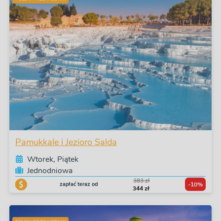
Pamukkale i Jezioro Salda
Wtorek, Piątek
Jednodniowa
383 zł
zapłać teraz od
-10%
344 zł