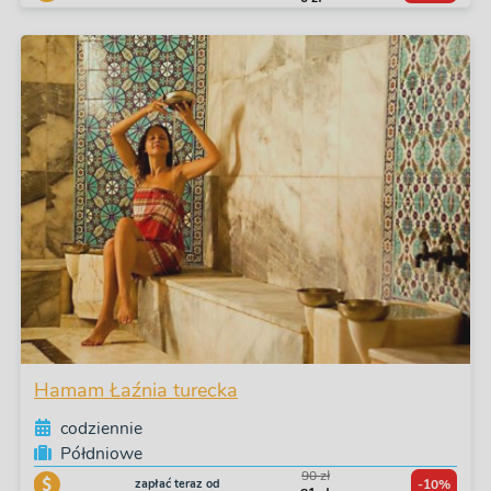
Hamam Łaźnia turecka
codziennie
Półdniowe
90 zł
zapłać teraz od
-10%