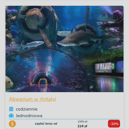
Akwarium w Antalyi
codziennie
Jednodniowa
249 zł
zapłać teraz od
-10%
224 zł