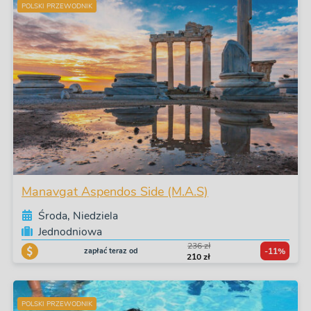
POLSKI PRZEWODNIK
Manavgat Aspendos Side (M.A.S)
Środa, Niedziela
Jednodniowa
236 zł
zapłać teraz od
-11%
210 zł
POLSKI PRZEWODNIK