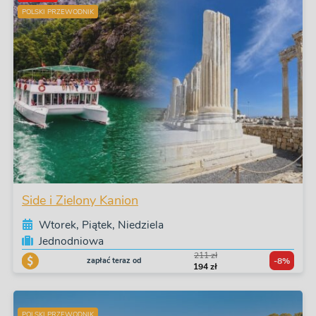
POLSKI PRZEWODNIK
Side i Zielony Kanion
Wtorek, Piątek, Niedziela
Jednodniowa
211 zł
zapłać teraz od
-8%
194 zł
POLSKI PRZEWODNIK