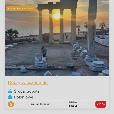
POLSKI PRZEWODNIK
Dobry wieczór Side!
Środa, Sobota
Półdniowe
142 zł
zapłać teraz od
-11%
126 zł