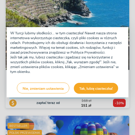
W Turcji lubimy słodkości... w tym ciasteczka! Nawet nasza strona
internetowa wykorzystuje ciasteczka, czyli pliki cookies w różnych
celach. Potrzebujemy ich do obsługi działania i korzystania z narzędzi
marketingowych. Więcej na temat cookies, ich rodzajów, funkcji i
zasad przechowywania znajdziesz w Polityce Prywatności.
Jeśli tak jak my, lubisz ciasteczka i zgadzasz się na korzystanie z
wszystkich plików cookies, kliknij „Tak, wyrażam zgodę!”. Jeśli nie,
zmień ustawienia plików cookies, klikając „Zmieniam ustawienia” w
tym okienku.
Gazipaşa - w stronę słońca
Wtorek, Piątek, Niedziela
Nie, zmieniam ustawienia
Tak, lubię ciasteczka!
Jednodniowa
168 zł
zapłać teraz od
-10%
151 zł
BESTSELLER
POLSKI PRZEWODNIK