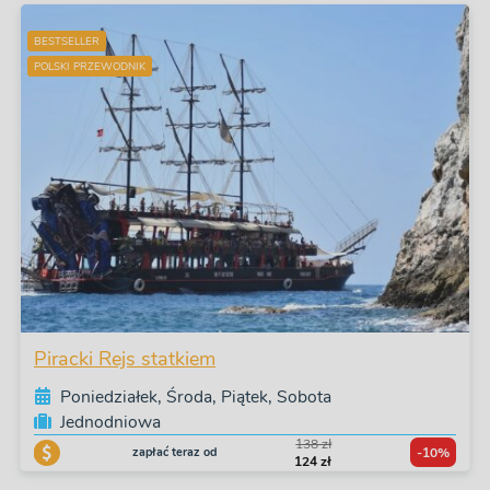
BESTSELLER
POLSKI PRZEWODNIK
Piracki Rejs statkiem
Poniedziałek, Środa, Piątek, Sobota
Jednodniowa
138 zł
zapłać teraz od
-10%
124 zł