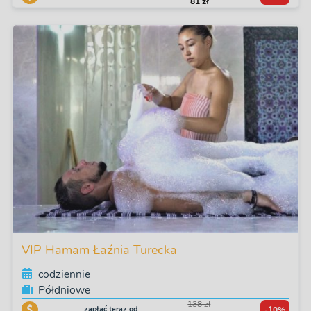
81 zł
VIP Hamam Łaźnia Turecka
codziennie
Półdniowe
138 zł
zapłać teraz od
-10%