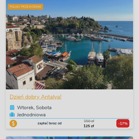
POLSKI PRZEWODNIK
Dzień dobry Antalya!
Wtorek, Sobota
Jednodniowa
150 zł
zapłać teraz od
-17%
125 zł