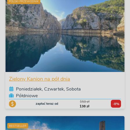
POLSKI PRZEWODNIK
Zielony Kanion na pół dnia
Poniedziałek, Czwartek, Sobota
Półdniowe
150 zł
zapłać teraz od
-8%
138 zł
BESTSELLER