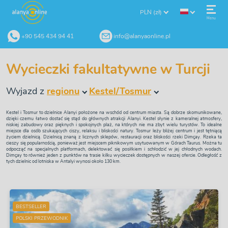
PLN (zł)
Menu
+90 545 434 94 41
info@alanyaonline.pl
Wycieczki fakultatywne w Turcji
Wyjazd z
regionu
Kestel/Tosmur
Kestel i Tosmur to dzielnice Alanyi położone na wschód od centrum miasta. Są dobrze skomunikowane,
dzięki czemu łatwo dostać się stąd do głównych atrakcji Alanyi. Kestel słynie z kameralnej atmosfery,
niskiej zabudowy oraz pięknych i spokojnych plaż, na których nie ma zbyt wielu turystów. To idealne
miejsce dla osób szukających ciszy, relaksu i bliskości natury. Tosmur leży bliżej centrum i jest tętniącą
życiem dzielnicą. Dzielnicą znaną z licznych sklepów, restauracji oraz bliskości rzeki Dimçay. Rzeka ta
cieszy się popularnością, ponieważ jest miejscem piknikowym usytuowanym w Górach Taurus. Można tu
odpocząć na specjalnych platformach, delektować się posiłkiem i schłodzić w jej chłodnych wodach.
Dimçay to również jeden z punktów na trasie kilku wycieczek dostępnych w naszej ofercie. Odległość z
tych dzielnic od lotniska w Antalyi wynosi około 130 km.
BESTSELLER
POLSKI PRZEWODNIK