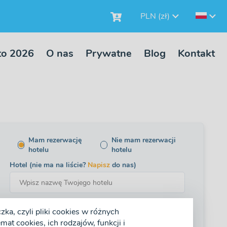
PLN (zł)
to 2026
O nas
Prywatne
Blog
Kontakt
Mam rezerwację
Nie mam rezerwacji
hotelu
hotelu
Hotel (nie ma na liście?
Napisz
do nas)
dorosły (+13)
dziecko (4-12)
maluch (0-3)
ka, czyli pliki cookies w różnych
at cookies, ich rodzajów, funkcji i