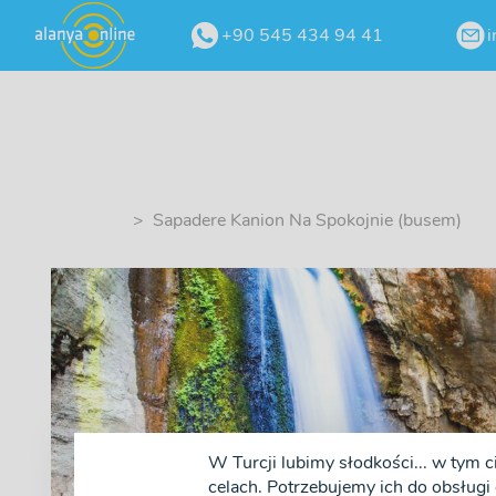
+90 545 434 94 41
i
> Sapadere Kanion Na Spokojnie (busem)
W Turcji lubimy słodkości... w tym c
❮
celach. Potrzebujemy ich do obsługi 