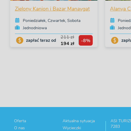
Zielony Kanion i Bazar Manavgat
Alanya Ci
Poniedziałek, Czwartek, Sobota
Ponied
Jednodniowa
Jednod
211 zł
-8%
zapłać teraz od
zapł
194 zł
Oferta
Aktualna sytuacja
ASI TURIZM
7283
O nas
Wycieczki