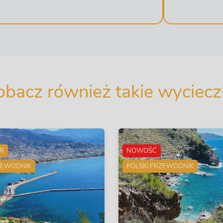
obacz również takie wycieczk
ER
NOWOŚĆ
ZEWODNIK
POLSKI PRZEWODNIK