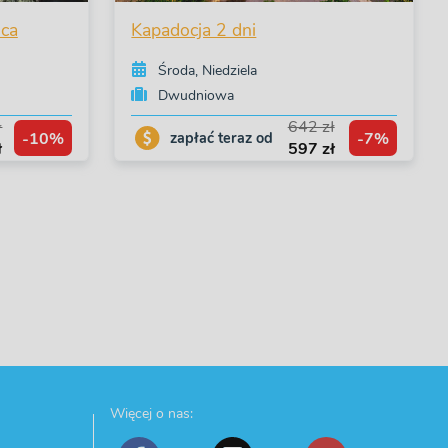
ńca
Kapadocja 2 dni
Środa, Niedziela
Dwudniowa
ł
642 zł
-10%
-7%
zapłać teraz od
ł
597 zł
Więcej o nas:
.