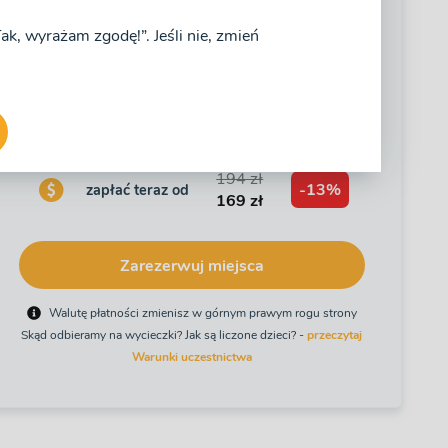
„Tak, wyrażam zgodę!”. Jeśli nie, zmień
Wiek dziecka liczymy wg roku (a nie daty) urodzenia!
Data wycieczki
Godzina zbiórki
194 zł
-13%
zapłać teraz od
169 zł
Zarezerwuj miejsca
Walutę płatności zmienisz w górnym prawym rogu strony
Skąd odbieramy na wycieczki? Jak są liczone dzieci? -
przeczytaj
Warunki uczestnictwa