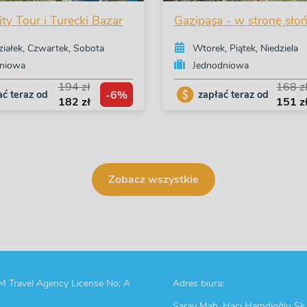
ty Tour i Turecki Bazar
Gazipaşa - w stronę sło
ziałek, Czwartek, Sobota
Wtorek, Piątek, Niedziela
niowa
Jednodniowa
194 zł
168 z
-6%
ać teraz od
zapłać teraz od
182 zł
151 z
Zobacz wszystkie
 Travel Agency License No: A
Adres biura:
Saray Mah. Hacı Hamdioğlu Sk