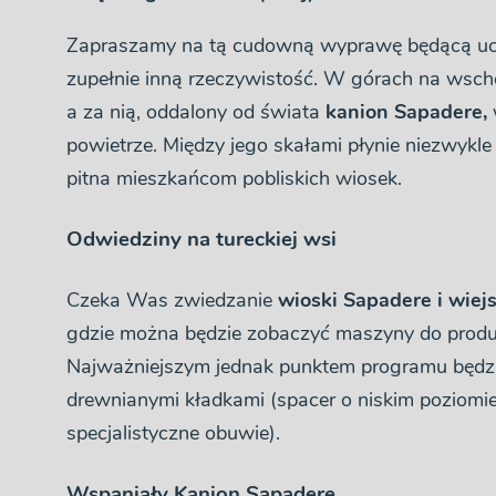
Zapraszamy na tą cudowną wyprawę będącą uci
zupełnie inną rzeczywistość. W górach na wschód
a za nią, oddalony od świata
kanion Sapadere,
powietrze. Między jego skałami płynie niezwykle
pitna mieszkańcom pobliskich wiosek.
Odwiedziny na tureckiej wsi
Czeka Was zwiedzanie
wioski Sapadere i wiej
gdzie można będzie zobaczyć maszyny do produk
Najważniejszym jednak punktem programu będz
drewnianymi kładkami (spacer o niskim poziomi
specjalistyczne obuwie).
Wspaniały Kanion Sapadere