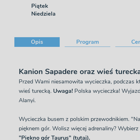
Piątek
Niedziela
Opis
Program
Ce
Kanion Sapadere oraz wieś tureck
Przed Wami niesamowita wycieczka, podczas k
wieś turecką.
Uwaga!
Polska wycieczka! Wyjazd 
Alanyi.
Wycieczka busem z polskim przewodnikiem. "Na s
pięknem gór. Wolisz więcej adrenaliny? Wybierz
"Piękno gór Taurus" (tutaj).