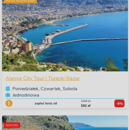
POLSKI PRZEWODNIK
Alanya City Tour i Turecki Bazar
Poniedziałek, Czwartek, Sobota
Jednodniowa
194 zł
zapłać teraz od
-6%
182 zł
NOWOŚĆ