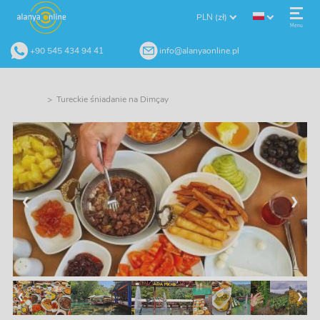
PLN (zł)
Menu
+90 545 434 94 41
info@alanyaonline.pl
> Tureckie śniadanie na Dimçay
❮
❯
❮
❯