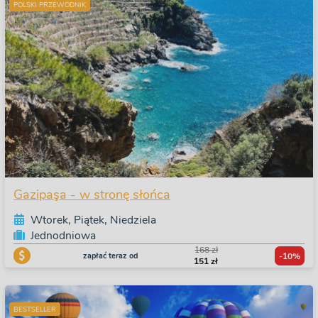
POLSKI PRZEWODNIK
Gazipaşa - w stronę słońca
Wtorek, Piątek, Niedziela
Jednodniowa
168 zł
zapłać teraz od
-10%
151 zł
BESTSELLER