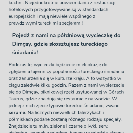
kuchni. Niejednokrotnie bowiem dania z restauracji
hotelowych przygotowywane są w standardach
europejskich i mają niewiele wspólnego z
prawdziwymi tureckimi specjałami!
Pojedź z nami na półdniową wycieczkę do
Dimçay, gdzie skosztujesz tureckiego
śniadania!
Podczas tej wycieczki będziecie mieli okazję do
zgłębienia tajemnicy popularności tureckiego śniadania
oraz zanurzenia się w kulturze kraju. A to wszystko w
ciągu zaledwie kilku godzin. Razem z nami wybierzecie
się do Dimçay, piknikowej rzeki usytuowanej w Górach
Taurus, gdzie znajdują się restauracje na wodzie. W
jednej z nich zjecie typowe tureckie śniadanie, zwane
serpme
. Na licznych niewielkich talerzykach i
półmiskach podane zostaną różnego rodzaju specjały.
Znajdziecie tu m.in. zielone i czarne oliwki, sery,
zieleninę, kaymak z miodem, banany w miodzie, dżemy