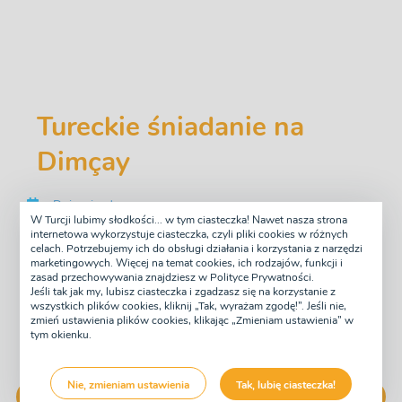
Tureckie śniadanie na
Dimçay
Dni wyjazdu
W Turcji lubimy słodkości... w tym ciasteczka! Nawet nasza strona
Wtorek
internetowa wykorzystuje ciasteczka, czyli pliki cookies w różnych
Sobota
celach. Potrzebujemy ich do obsługi działania i korzystania z narzędzi
Typ wycieczki
marketingowych. Więcej na temat cookies, ich rodzajów, funkcji i
Półdniowe
zasad przechowywania znajdziesz w Polityce Prywatności.
Jeśli tak jak my, lubisz ciasteczka i zgadzasz się na korzystanie z
Przewodnik
wszystkich plików cookies, kliknij „Tak, wyrażam zgodę!”. Jeśli nie,
Polski
zmień ustawienia plików cookies, klikając „Zmieniam ustawienia” w
tym okienku.
181 zł
zapłać teraz od
-7%
168 zł
Nie, zmieniam ustawienia
Tak, lubię ciasteczka!
Rezerwuję!