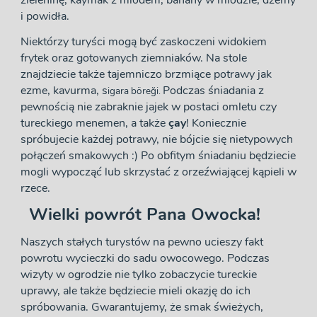
i powidła.
Niektórzy turyści mogą być zaskoczeni widokiem
frytek oraz gotowanych ziemniaków. Na stole
znajdziecie także tajemniczo brzmiące potrawy jak
ezme, kavurma, s
Podczas śniadania z
igara böreği.
pewnością nie zabraknie jajek w postaci omletu czy
tureckiego menemen, a także
çay
!
Koniecznie
spróbujecie każdej potrawy, nie bójcie się nietypowych
połączeń smakowych :) Po obfitym śniadaniu będziecie
mogli wypocząć lub skrzystać z orzeźwiającej kąpieli w
rzece.
Wielki powrót Pana Owocka!
Naszych stałych turystów na pewno ucieszy fakt
powrotu wycieczki do sadu owocowego. Podczas
wizyty w ogrodzie nie tylko zobaczycie tureckie
uprawy, ale także będziecie mieli okazję do ich
spróbowania. Gwarantujemy, że smak świeżych,