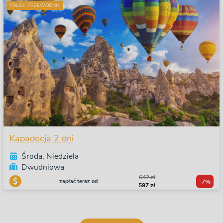
POLSKI PRZEWODNIK
Kapadocja 2 dni
Środa, Niedziela
Dwudniowa
642 zł
zapłać teraz od
-7%
597 zł