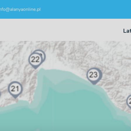
nfo@alanyaonline.pl
La