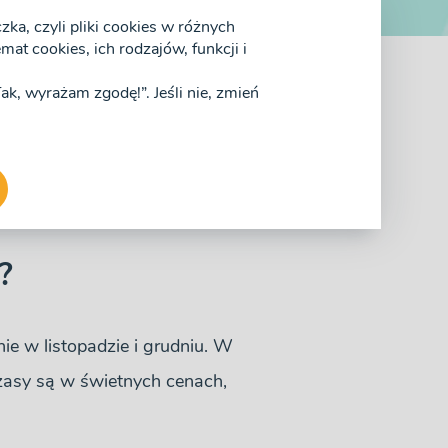
ka, czyli pliki cookies w różnych
at cookies, ich rodzajów, funkcji i
„Tak, wyrażam zgodę!”. Jeśli nie, zmień
pogoda w Alanyi,
?
nie w listopadzie i grudniu. W
czasy są w świetnych cenach,