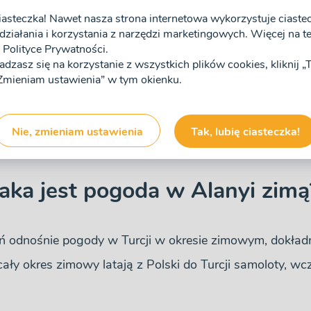
iasteczka! Nawet nasza strona internetowa wykorzystuje ciastecz
działania i korzystania z narzędzi marketingowych. Więcej na tem
Polityce Prywatności.
zgadzasz się na korzystanie z wszystkich plików cookies, kliknij 
adzie i grudniu - jaka jest 
 „Zmieniam ustawienia” w tym okienku.
Nie, zmieniam ustawienia
Tak, lubię ciasteczka!
20 roku
Jaka jest pogoda w Alanyi zimą
ań odnośnie
pogody w Turcji w okresie zimowym
, dokład
cały okres zimowy latają z Polski do Turcji samoloty, w