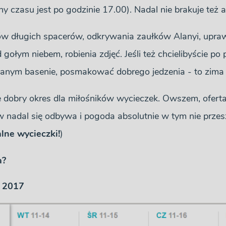
y czasu jest po godzinie 17.00). Nadal nie brakuje też 
w długich spacerów, odkrywania zaułków Alanyi, upraw
 gołym niebem, robienia zdjęć. Jeśli też chcielibyście p
nym basenie, posmakować dobrego jedzenia - to zima w
e dobry okres dla miłośników wycieczek. Owszem, oferta
w nadal się odbywa i pogoda absolutnie w tym nie prze
lne wycieczki!
)
a?
e 2017