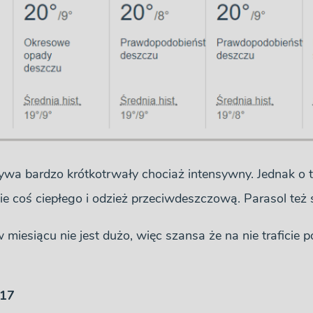
ywa bardzo krótkotrwały chociaż intensywny. Jednak o t
ie coś ciepłego i odzież przeciwdeszczową. Parasol też s
iesiącu nie jest dużo, więc szansa że na nie traficie po
017