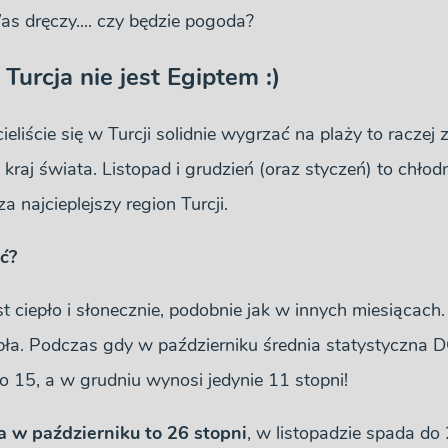
as dręczy.... czy będzie pogoda?
Turcja nie jest Egiptem :)
cieliście się w Turcji solidnie wygrzać na plaży to raczej
 kraj świata. Listopad i grudzień (oraz styczeń) to chło
a najcieplejszy region Turcji.
ać?
t ciepło i słonecznie, podobnie jak w innych miesiącach. 
 ciepła. Podczas gdy w październiku średnia statystycz
do 15, a w grudniu wynosi jedynie 11 stopni!
 w październiku to 26 stopni
, w listopadzie spada do 