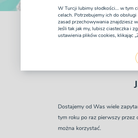
W Turcji lubimy słodkości... w tym c
celach. Potrzebujemy ich do obsługi 
zasad przechowywania znajdziesz w 
Jeśli tak jak my, lubisz ciasteczka i 
Turcja w listop
ustawienia plików cookies, klikając
w Turcji zimą?
Opublikowane 13 Listopada 20
Dostajemy od Was wiele zapyt
tym roku po raz pierwszy przez 
można korzystać.