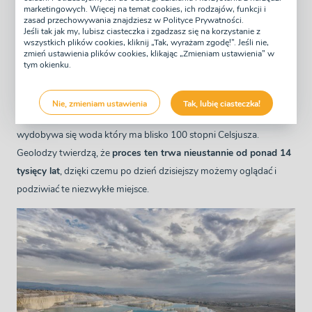
Pamukkale, to nic innego jak
wapienne tarasy, które zostały
marketingowych. Więcej na temat cookies, ich rodzajów, funkcji i
zasad przechowywania znajdziesz w Polityce Prywatności.
stworzone przez samą naturę
. Tarasy powstały z wapiennego
Jeśli tak jak my, lubisz ciasteczka i zgadzasz się na korzystanie z
wszystkich plików cookies, kliknij „Tak, wyrażam zgodę!”. Jeśli nie,
osadu, który jest odmianą martwicy wapiennej. W momencie
zmień ustawienia plików cookies, klikając „Zmieniam ustawienia” w
kiedy gorąca termalna woda, ulegnie ochłodzeniu wytrąci się
tym okienku.
węglan wapnia. To właśnie dzięki temu możemy podziwiać te
piękne miejsce. Powstanie tego pięknego miejsca było możliwe
Nie, zmieniam ustawienia
Tak, lubię ciasteczka!
dzięki obecności aż 17 źródeł termalnych, z których cały czas
wydobywa się woda który ma blisko 100 stopni Celsjusza.
Geolodzy twierdzą, że
proces ten trwa nieustannie od ponad 14
tysięcy lat
, dzięki czemu po dzień dzisiejszy możemy oglądać i
podziwiać te niezwykłe miejsce.