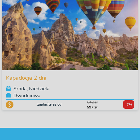
Kapadocja 2 dni
Środa, Niedziela
Dwudniowa
642 zł
zapłać teraz od
-7%
597 zł