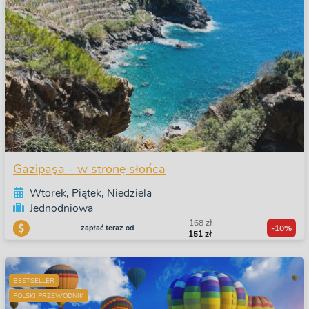
Gazipaşa - w stronę słońca
Wtorek, Piątek, Niedziela
Jednodniowa
168 zł
zapłać teraz od
-10%
151 zł
BESTSELLER
POLSKI PRZEWODNIK