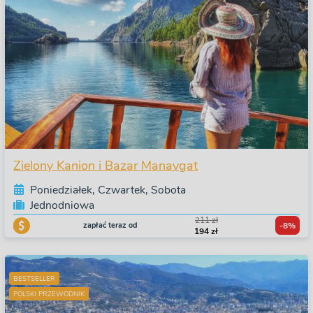
Zielony Kanion i Bazar Manavgat
Poniedziałek, Czwartek, Sobota
Jednodniowa
211 zł
zapłać teraz od
-8%
194 zł
BESTSELLER
POLSKI PRZEWODNIK