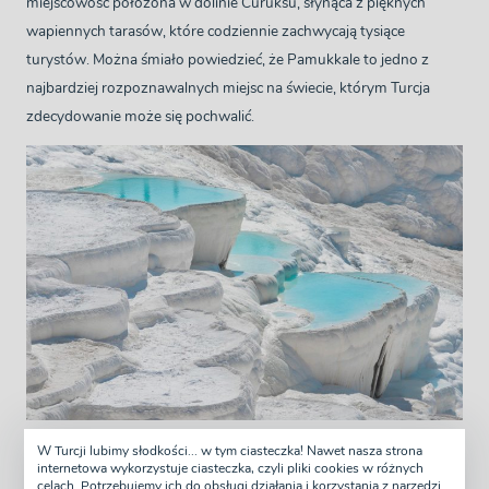
miejscowość położona w dolinie Cürüksu, słynąca z pięknych
wapiennych tarasów, które codziennie zachwycają tysiące
turystów. Można śmiało powiedzieć, że Pamukkale to jedno z
najbardziej rozpoznawalnych miejsc na świecie, którym Turcja
zdecydowanie może się pochwalić.
Jak powstało Pamukkale?
W Turcji lubimy słodkości... w tym ciasteczka! Nawet nasza strona
internetowa wykorzystuje ciasteczka, czyli pliki cookies w różnych
celach. Potrzebujemy ich do obsługi działania i korzystania z narzędzi