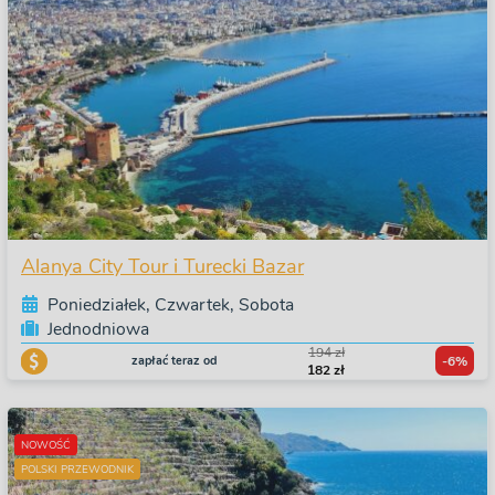
Alanya City Tour i Turecki Bazar
Poniedziałek, Czwartek, Sobota
Jednodniowa
194 zł
zapłać teraz od
-6%
182 zł
NOWOŚĆ
POLSKI PRZEWODNIK