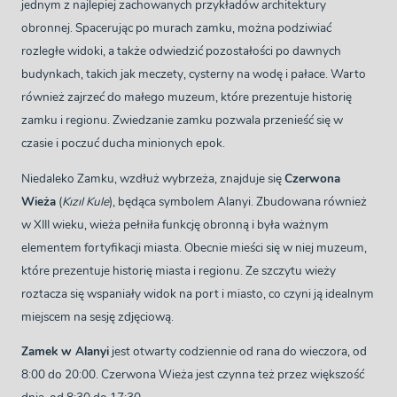
jednym z najlepiej zachowanych przykładów architektury
obronnej. Spacerując po murach zamku, można podziwiać
rozległe widoki, a także odwiedzić pozostałości po dawnych
budynkach, takich jak meczety, cysterny na wodę i pałace. Warto
również zajrzeć do małego muzeum, które prezentuje historię
zamku i regionu. Zwiedzanie zamku pozwala przenieść się w
czasie i poczuć ducha minionych epok.
Niedaleko Zamku, wzdłuż wybrzeża, znajduje się
Czerwona
Wieża
(
Kızıl Kule
), będąca symbolem Alanyi. Zbudowana również
w XIII wieku, wieża pełniła funkcję obronną i była ważnym
elementem fortyfikacji miasta. Obecnie mieści się w niej muzeum,
które prezentuje historię miasta i regionu. Ze szczytu wieży
roztacza się wspaniały widok na port i miasto, co czyni ją idealnym
miejscem na sesję zdjęciową.
Zamek w Alanyi
jest otwarty codziennie od rana do wieczora, od
8:00 do 20:00. Czerwona Wieża jest czynna też przez większość