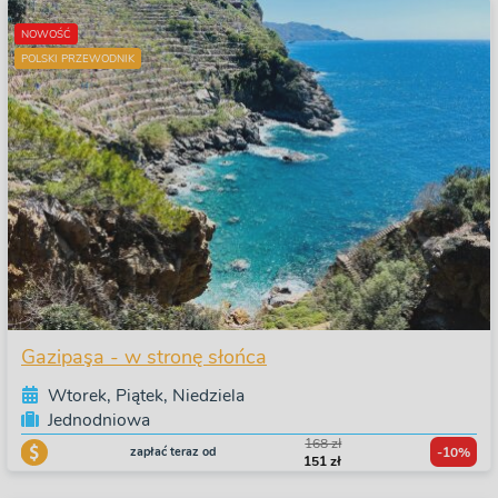
NOWOŚĆ
POLSKI PRZEWODNIK
Gazipaşa - w stronę słońca
Wtorek, Piątek, Niedziela
Jednodniowa
168 zł
zapłać teraz od
-10%
151 zł