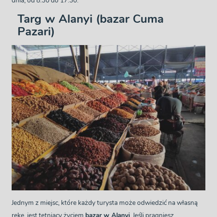
dnia, od 8:30 do 17:30.
Targ w Alanyi (bazar Cuma
Pazari)
Jednym z miejsc, które każdy turysta może odwiedzić na własną
rękę, jest tętniący życiem
bazar w Alanyi
. Jeśli pragniesz