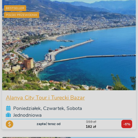
BESTSELLER
POLSKI PRZEWODNIK
Alanya City Tour i Turecki Bazar
Poniedziałek, Czwartek, Sobota
Jednodniowa
193 zł
zapłać teraz od
-6%
182 zł