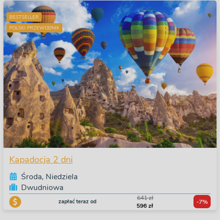
BESTSELLER
POLSKI PRZEWODNIK
Kapadocja 2 dni
Środa, Niedziela
Dwudniowa
641 zł
zapłać teraz od
-7%
596 zł