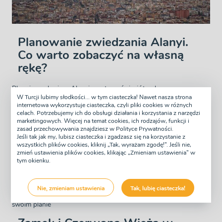
Planowanie zwiedzania Alanyi.
Co warto zobaczyć na własną
rękę?
Planując wakacje w Alanyi, warto poświęcić trochę czasu na
W Turcji lubimy słodkości... w tym ciasteczka! Nawet nasza strona
zorganizowanie zwiedzania, aby maksymalnie wykorzystać swój
internetowa wykorzystuje ciasteczka, czyli pliki cookies w różnych
celach. Potrzebujemy ich do obsługi działania i korzystania z narzędzi
pobyt w tutaj. Alanya to miejsce, które oferuje zarówno możliwość
marketingowych. Więcej na temat cookies, ich rodzajów, funkcji i
relaksu, jak i odkrywania ciekawych zabytków oraz atrakcji, więc
zasad przechowywania znajdziesz w Polityce Prywatności.
Jeśli tak jak my, lubisz ciasteczka i zgadzasz się na korzystanie z
jeśli znudzi ciebie wylegiwanie się przy basenie bądź na plaży,
wszystkich plików cookies, kliknij „Tak, wyrażam zgodę!”. Jeśli nie,
możesz zwiedzić atrakcje które są dosłownie pod twoim nosem!
zmień ustawienia plików cookies, klikając „Zmieniam ustawienia” w
tym okienku.
Lecz by w pełni cieszyć się wszystkim, co Alanya ma do
zaoferowania, warto zaplanować swoje zwiedzanie z
Nie, zmieniam ustawienia
Tak, lubię ciasteczka!
wyprzedzeniem. Oto kilka miejsc, które warto uwzględnić w
swoim planie