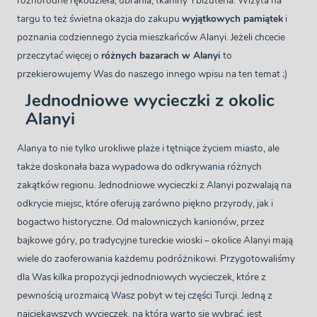
różnorodne rękodzieła, ubrania, tkaniny i biżuteria. Wizyta na
targu to też świetna okazja do zakupu
wyjątkowych pamiątek
i
poznania codziennego życia mieszkańców Alanyi. Jeżeli chcecie
przeczytać więcej o
różnych bazarach w Alanyi
to
przekierowujemy Was do naszego innego wpisu na ten temat ;)
Jednodniowe wycieczki z okolic
Alanyi
Alanya to nie tylko urokliwe plaże i tętniące życiem miasto, ale
także doskonała baza wypadowa do odkrywania różnych
zakątków regionu. Jednodniowe wycieczki z Alanyi pozwalają na
odkrycie miejsc, które oferują zarówno piękno przyrody, jak i
bogactwo historyczne. Od malowniczych kanionów, przez
bajkowe góry, po tradycyjne tureckie wioski – okolice Alanyi mają
wiele do zaoferowania każdemu podróżnikowi. Przygotowaliśmy
dla Was kilka propozycji jednodniowych wycieczek, które z
pewnością urozmaicą Wasz pobyt w tej części Turcji. Jedną z
najciekawszych wycieczek, na którą warto się wybrać, jest