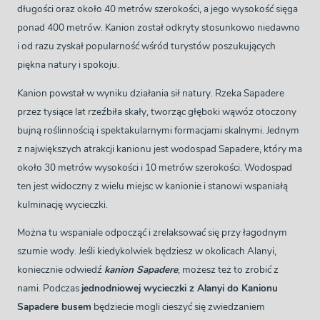
długości oraz około 40 metrów szerokości, a jego wysokość sięga
ponad 400 metrów. Kanion został odkryty stosunkowo niedawno
i od razu zyskał popularność wśród turystów poszukujących
piękna natury i spokoju.
Kanion powstał w wyniku działania sił natury. Rzeka Sapadere
przez tysiące lat rzeźbiła skały, tworząc głęboki wąwóz otoczony
bujną roślinnością i spektakularnymi formacjami skalnymi. Jednym
z największych atrakcji kanionu jest wodospad Sapadere, który ma
około 30 metrów wysokości i 10 metrów szerokości. Wodospad
ten jest widoczny z wielu miejsc w kanionie i stanowi wspaniałą
kulminację wycieczki.
Można tu wspaniale odpocząć i zrelaksować się przy łagodnym
szumie wody. Jeśli kiedykolwiek będziesz w okolicach Alanyi,
koniecznie odwiedź
kanion Sapadere
, możesz też to zrobić z
nami. Podczas
jednodniowej wycieczki z Alanyi do Kanionu
Sapadere busem
będziecie mogli cieszyć się zwiedzaniem