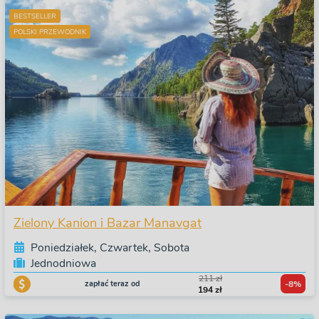
BESTSELLER
POLSKI PRZEWODNIK
Zielony Kanion i Bazar Manavgat
Poniedziałek, Czwartek, Sobota
Jednodniowa
211 zł
zapłać teraz od
-8%
194 zł