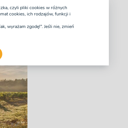
uiny. Turcja jest też miejscem z
ka, czyli pliki cookies w różnych
at cookies, ich rodzajów, funkcji i
spróbować będąc w Turcji
„Tak, wyrażam zgodę!”. Jeśli nie, zmień