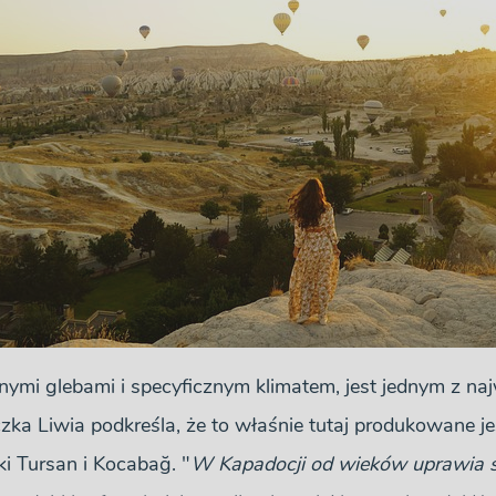
nymi glebami i specyficznym klimatem, jest jednym z na
czka Liwia podkreśla, że to właśnie tutaj produkowane 
i Tursan i Kocabağ. "
W Kapadocji od wieków uprawia si