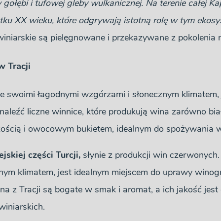
ębi i tufowej gleby wulkanicznej. Na terenie całej Ka
ku XX wieku, które odgrywają istotną rolę w tym ekosy
 winiarskie są pielęgnowane i przekazywane z pokolenia 
 Tracji
ze swoimi łagodnymi wzgórzami i słonecznym klimatem
naleźć liczne winnice, które produkują wina zarówno bia
eżością i owocowym bukietem, idealnym do spożywania w
jskiej części Turcji,
słynie z produkcji win czerwonych.
nym klimatem, jest idealnym miejscem do uprawy winogr
a z Tracji są bogate w smak i aromat, a ich jakość jest
iniarskich.