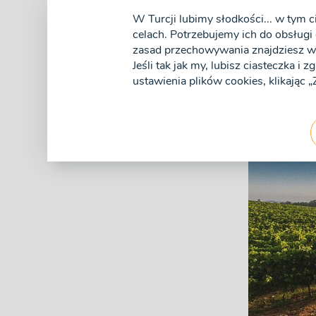
by móc wylegiwać się na plażach
W Turcji lubimy słodkości... w tym c
celach. Potrzebujemy ich do obsługi 
długą tradycją wytwarzania bard
zasad przechowywania znajdziesz w 
podczas swoich wakacji, przeczy
Jeśli tak jak my, lubisz ciasteczka i 
ustawienia plików cookies, klikając