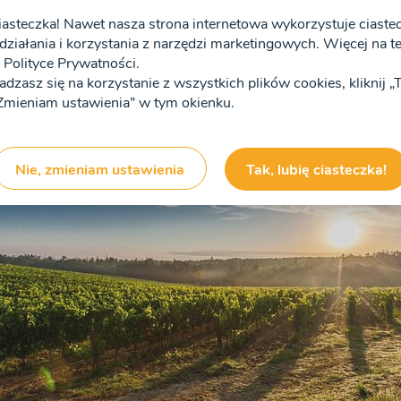
, podziwiać piękne krajobrazy czy zwiedzać starożytne r
iasteczka! Nawet nasza strona internetowa wykorzystuje ciastecz
działania i korzystania z narzędzi marketingowych. Więcej na tem
zo smacznego wina! Jeżeli jesteście ciekawi co warto 
Polityce Prywatności.
tajcie poniższy wpis :)
zgadzasz się na korzystanie z wszystkich plików cookies, kliknij 
 „Zmieniam ustawienia” w tym okienku.
Nie, zmieniam ustawienia
Tak, lubię ciasteczka!