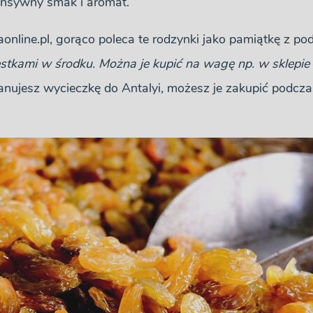
tensywny smak i aromat.
nline.pl, gorąco poleca te rodzynki jako pamiątkę z podr
estkami w środku. Można je kupić na wagę np. w sklepie S
planujesz wycieczkę do Antalyi, możesz je zakupić podc