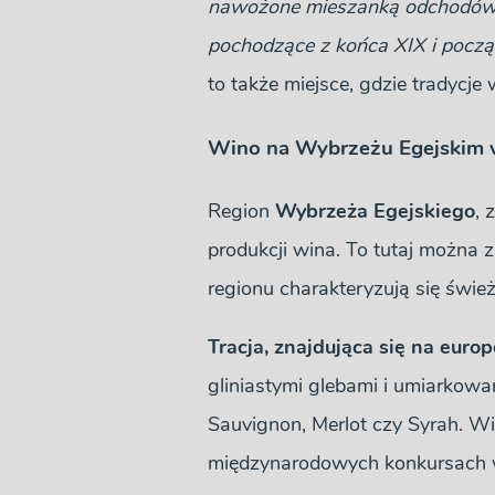
nawożone mieszanką odchodów goł
pochodzące z końca XIX i począt
to także miejsce, gdzie tradycje
Wino na Wybrzeżu Egejskim w
Region
Wybrzeża Egejskiego
, 
produkcji wina. To tutaj można z
regionu charakteryzują się świ
Tracja, znajdująca się na europe
gliniastymi glebami i umiarkowa
Sauvignon, Merlot czy Syrah. Win
międzynarodowych konkursach w