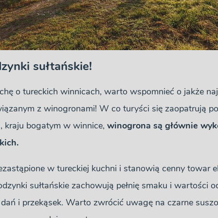
dzynki sułtańskie!
hę o tureckich winnicach, warto wspomnieć o jakże na
wiązanym z winogronami! W co turyści się zaopatrują p
i, kraju bogatym w winnice,
winogrona są głównie wyk
kich.
ezastąpione w tureckiej kuchni i stanowią cenny towar 
odzynki sułtańskie zachowują pełnię smaku i wartości o
dań i przekąsek. Warto zwrócić uwagę na czarne suszon