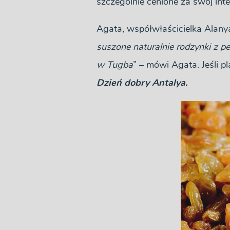
szczególnie cenione za swój in
Agata, współwłaścicielka Alanyao
suszone naturalnie rodzynki z p
w Tugba
” – mówi Agata. Jeśli 
Dzień dobry Antalya.