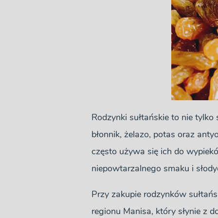
Rodzynki sułtańskie to nie tylk
błonnik, żelazo, potas oraz anty
często używa się ich do wypiekó
niepowtarzalnego smaku i słody
Przy zakupie rodzynków sułtańsk
regionu Manisa, który słynie z