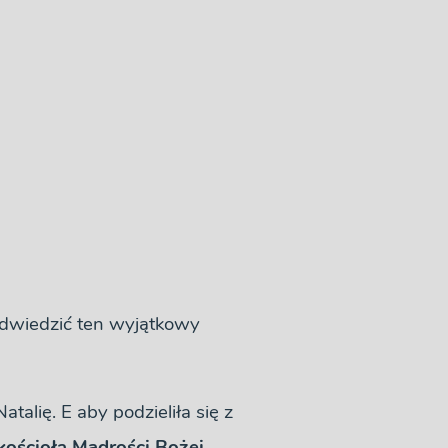
odwiedzić ten wyjątkowy
atalię. E aby podzieliła się z
kościoła Mądrości Bożej.