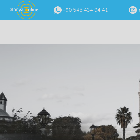
+90 545 434 94 41
i