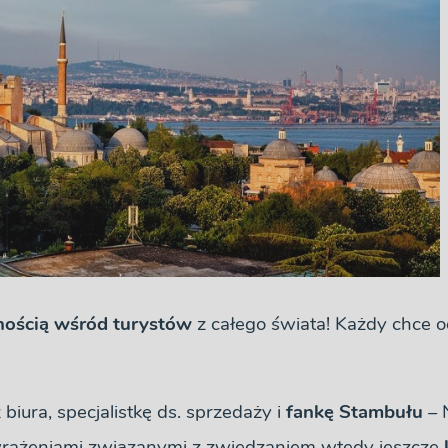
rnością wśród turystów
z całego świata! Każdy chce 
biura, specjalistkę ds. sprzedaży i
fankę Stambułu
– N
rażeniami związanymi z zwiedzaniem wtedy jeszcze