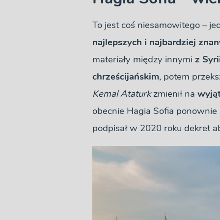
To jest coś niesamowitego – je
najlepszych i najbardziej zna
materiały między innymi
z Syri
chrześcijańskim
, potem przeks
Kemal Ataturk
zmienił na
wyją
obecnie Hagia Sofia ponownie 
podpisał w 2020 roku dekret a