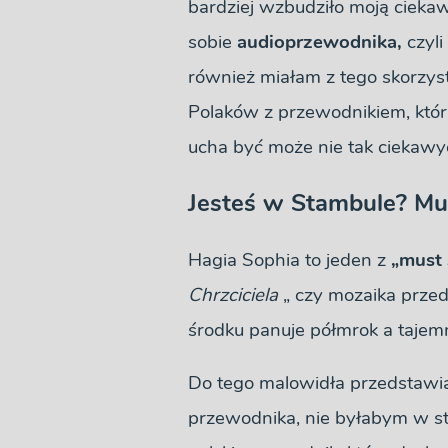
bardziej wzbudziło moją cieka
sobie
audioprzewodnika,
czyli
również miałam z tego skorzys
Polaków z przewodnikiem, który
ucha być może nie tak ciekawyc
Jesteś w Stambule? Musi
Hagia Sophia to jeden z
„must 
Chrzciciela
„ czy mozaika prze
środku panuje półmrok a tajemn
Do tego malowidła przedstawi
przewodnika, nie byłabym w st