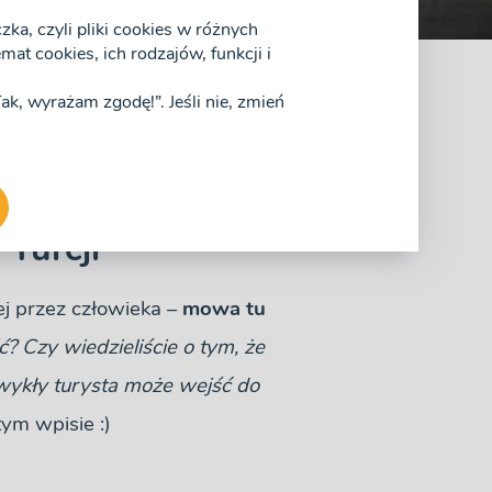
ka, czyli pliki cookies w różnych
at cookies, ich rodzajów, funkcji i
„Tak, wyrażam zgodę!”. Jeśli nie, zmień
ji
Turcji
j przez człowieka –
mowa tu
ć? Czy wiedzieliście o tym, że
wykły turysta może wejść do
ym wpisie :)