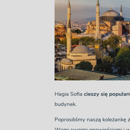
Hagia Sofia
cieszy się popula
budynek.
Poprosiliśmy naszą koleżankę z 
Wami swoimi opowieściami i w