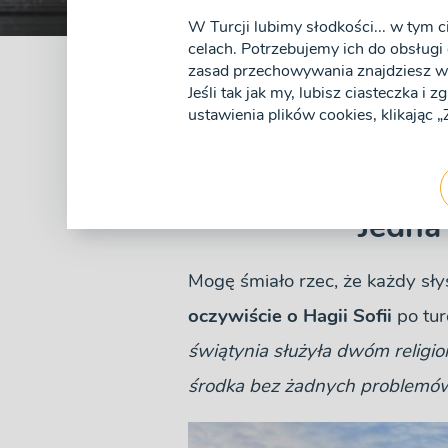
W Turcji lubimy słodkości... w tym c
celach. Potrzebujemy ich do obsługi 
zasad przechowywania znajdziesz w 
Jeśli tak jak my, lubisz ciasteczka i 
Hagia Sofia - n
ustawienia plików cookies, klikając
Opublikowane 21 Stycznia 2022
Jedna
Mogę śmiało rzec, że każdy sły
oczywiście o Hagii Sofii
po tur
świątynia służyła dwóm religi
środka bez żadnych problemó