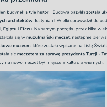
den budynek a tyle historii! Budowa bazyliki została 
nych architektów
. Justynian I Wielki sprowadził do bu
i, Egiptu i Efezu.
Na samym początku przez kilka wiek
ztałciła się w
muzułmański meczet
, następnie pierws
tkowe muzeum
, które zostało wpisane na Listę Świ
stała się
meczetem za sprawą prezydenta Turcji - T
by na nowo meczet był miejscem kultu dla wiernych.