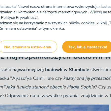
iasteczka! Nawet nasza strona internetowa wykorzystuje ciastecz
działania i korzystania z narzędzi marketingowych. Więcej na tem
Polityce Prywatności.
zgadzasz się na korzystanie z wszystkich plików cookies, kliknij 
ajsłynniejszy meczet w Turc
 „Zmieniam ustawienia” w tym okienku.
 roku
Nie, zmieniam ustawienia
Tak, lubię ciasteczka!
 z najwspanialszych budowli w 
szał o
najważniejszej budowli w Stambule
stworzone
ecku "Ayasofya Camii" ale
czy każdy zna jej przeszłoś
om? Jaką funkcje stanowi obecnie Hagia Sophia? Czy z
w?
Odpowiedź na te wszystkie pytania, znajdziecie w t