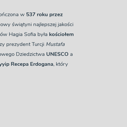
ukończona w
537 roku przez
dowy świątyni najlepszej jakości
ów Hagia Sofia była
kościołem
zy prezydent Turcji
Mustafa
atowego Dziedzictwa
UNESCO
a
ayyip Recepa Erdogana
, który