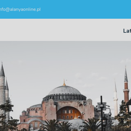
nfo@alanyaonline.pl
La