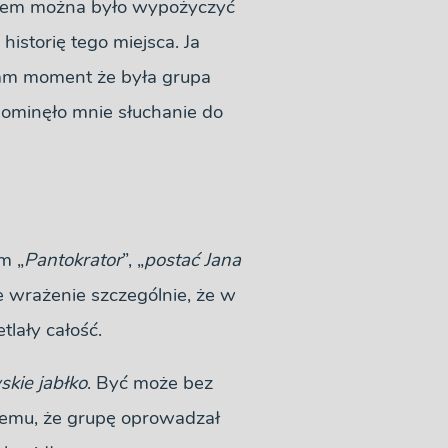
ściem można było wypożyczyć
historię tego miejsca. Ja
ałam moment że była grupa
 ominęło mnie słuchanie do
m „
Pantokrator
”, „
postać Jana
 wrażenie szczególnie, że w
lały całość.
skie jabłko
. Być może bez
 temu, że grupę oprowadzał