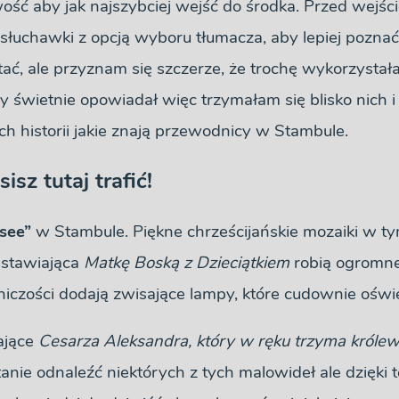
wość aby jak najszybciej wejść do środka. Przed wej
 słuchawki z opcją wyboru tłumacza, aby lepiej poznać 
tać, ale przyznam się szczerze, że trochę wykorzyst
 świetnie opowiadał więc trzymałam się blisko nich i
h historii jakie znają przewodnicy w Stambule.
sz tutaj trafić!
see”
w Stambule. Piękne chrześcijańskie mozaiki w ty
dstawiająca
Matkę Boską z Dzieciątkiem
robią ogromne
iczości dodają zwisające lampy, które cudownie oświet
ające
Cesarza Aleksandra, który w ręku trzyma królew
anie odnaleźć niektórych z tych malowideł ale dzięki