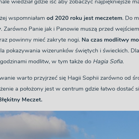
nale wiedział gdzie iść aby zobaczyć najpiękniejsze m
wyżej wspomniałam
od 2020 roku jest meczetem
. Do m
y
. Zarówno Panie jak i Panowie muszą przed wejściem
oraz powinny mieć zakryte nogi.
Na czas modlitwy mo
la pokazywania wizerunków świętych i świeckich. Dla
 godzinami modlitw, w tym także do
Hagia Sofia
.
nie warto przyjrzeć się Hagii Sophii zarówno od śro
enie a położony jest w centrum gdzie łatwo dostać si
Błękitny Meczet
.