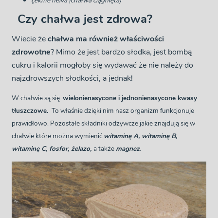
çekme helva (chałwa ciągnięta)
Czy chałwa jest zdrowa?
Wiecie że
chałwa ma również właściwości
zdrowotne
? Mimo że jest bardzo słodka, jest bombą
cukru i kalorii mogłoby się wydawać że nie należy do
najzdrowszych słodkości, a jednak!
W chałwie są się
wielonienasycone i jednonienasycone kwasy
tłuszczowe.
To właśnie dzięki nim nasz organizm funkcjonuje
prawidłowo. Pozostałe składniki odżywcze jakie znajdują się w
chałwie które można wymienić
witaminę A, witaminę B,
witaminę C, fosfor, żelazo,
a także
magnez
.