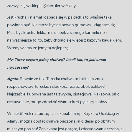
zazwyczaj w sklepie Şekerciler w Alanyi.
Jest krucha, i niemal rozpada się w palcach, i to właśnie taka
powinna być! Nie może być na pewno gumowa, i ciągnąca się.
Musi być krucha, lekka, nie ulepek z samego karmelu no i
najważniejsze to, to, żeby chciało się więcej z każdym kawałkiem.
Wtedy wiemy że jemy tą najlepszą J
My: Turcy często jedzą chałwę? Jeżeli tak, to jaki smak
najczęściej?
Agata:
Pewnie że tak! Turecka chałwa to taki sam znak
rozpoznawczy Tureckich słodkości, zaraz obok baklavy!
Najczęściej kupowana jest ta zwykła, pistacjowa i kakaowa. Jako
ciekawostkę, mogę zdradzić Wam sekret pysznej chałwy J
W niektórych restauracjach z kebabem np. Kaşıkara Ocakbaşı w
Alanyi, można dostać chałwę pieczoną jako deser po obfitym
mięsnym posiłku! Zapiekana jest gorąca, i zdecydowanie trzeba ją