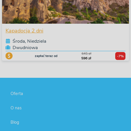
Kapadocja 2 dni
Środa, Niedziela
Dwudniowa
641 zł
zapłać teraz od
-7%
596 zł
Oferta
O nas
Blog