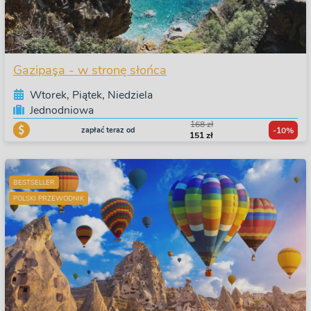
Gazipaşa - w stronę słońca
Wtorek, Piątek, Niedziela
Jednodniowa
168 zł
zapłać teraz od
-10%
151 zł
BESTSELLER
POLSKI PRZEWODNIK