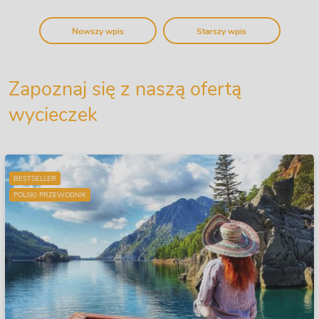
Nowszy wpis
Starszy wpis
Zapoznaj się z naszą ofertą
wycieczek
BESTSELLER
POLSKI PRZEWODNIK