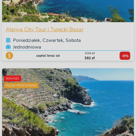
Alanya City Tour i Turecki Bazar
Poniedziałek, Czwartek, Sobota
Jednodniowa
193 zł
zapłać teraz od
-6%
182 zł
NOWOŚĆ
POLSKI PRZEWODNIK