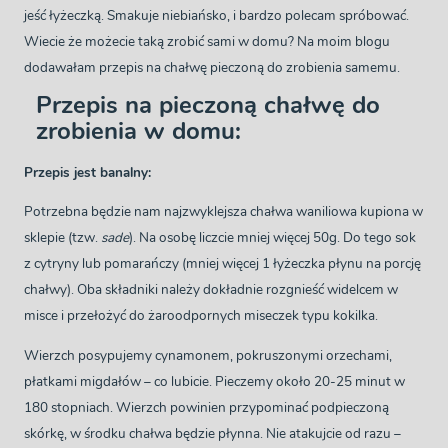
jeść łyżeczką. Smakuje niebiańsko, i bardzo polecam spróbować.
Wiecie że możecie taką zrobić sami w domu? Na moim blogu
dodawałam przepis na chałwę pieczoną do zrobienia samemu.
Przepis na pieczoną chałwę do
zrobienia w domu:
Przepis jest banalny:
Potrzebna będzie nam najzwyklejsza chałwa waniliowa kupiona w
sklepie (tzw.
sade
). Na osobę liczcie mniej więcej 50g. Do tego sok
z cytryny lub pomarańczy (mniej więcej 1 łyżeczka płynu na porcję
chałwy). Oba składniki należy dokładnie rozgnieść widelcem w
misce i przełożyć do żaroodpornych miseczek typu kokilka.
Wierzch posypujemy cynamonem, pokruszonymi orzechami,
płatkami migdałów – co lubicie. Pieczemy około 20-25 minut w
180 stopniach. Wierzch powinien przypominać podpieczoną
skórkę, w środku chałwa będzie płynna. Nie atakujcie od razu –