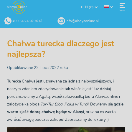
PLN (zł)
Menu
+90 545 434 94 41
info@alanyaonline.pl
Chałwa turecka dlaczego jest
najlepsza?
Opublikowane 22 Lipca 2022 roku
Turecka Chałwa jest uznawana za jedną z najpyszniejszych, i
naszym zdaniem zdecydowanie tak właśnie jest! Już dzisiaj
porozmawiamy z Agatą, współzałożycielką biura Alanyaonline i
założycielką bloga
Tur-Tur Blog, Polka w Turcji
. Dowiemy się
gdzie
warto zjeść dobrą chałwę będąc w Alanyi
, oraz na co warto
zwrócić uwagę podczas zakupu! Zapraszamy do lektury :)