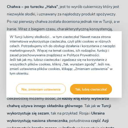
Chałwa – po turecku „Halva”
, jest to wyrób cukierniczy który jest
niezwykle słodki, i uznawany za najsłodszy produkt spożywczy.
Po raz pierwszy chałwa została doceniona jednak nie w Turcji, a w
Iranie. Wraz z biegiem czasu, charakterystyczną konsystencją,
smakiem i niezwykle odmienną strukturą zaczęto delektować się
W Turcji lubimy słodkości... w tym ciasteczka! Nawet nasza strona
internetowa wykorzystuje ciasteczka, czyli pliki cookies w różnych
nie tylko w Iranie, ale i Azji a także Europie.
celach. Potrzebujemy ich do obsługi działania i korzystania z narzędzi
marketingowych. Więcej na temat cookies, ich rodzajów, funkcji i
Z czego powstaje Chałwa, i jakie znamy jej
zasad przechowywania znajdziesz w Polityce Prywatności.
Jeśli tak jak my, lubisz ciasteczka i zgadzasz się na korzystanie z
rodzaje?
wszystkich plików cookies, kliknij „Tak, wyrażam zgodę!”. Jeśli nie,
zmień ustawienia plików cookies, klikając „Zmieniam ustawienia” w
tym okienku.
Chałwa to nic innego, jak
wyrób cukierniczy który powstaje na
bazie karmelu, oraz miazgi nasion oleistych
. W Turcji, najczęściej
Nie, zmieniam ustawienia
Tak, lubię ciasteczka!
używany jest sezam. Można też spotkać mak czy orzechy. Jako
ciekawostkę możemy dodać, że
każdy kraj który wytwarza
chałwę używa innego składnika głównego
. Tak jak
w Turcji
wykorzystuje się sezam
, tak na przykład: Rosja i
Ukraina
wykorzystują nasiona słonecznika
, południowa
część Azji