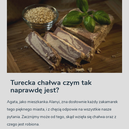
Turecka chałwa czym tak
naprawdę jest?
Agata, jako mieszkanka Alanyi, zna dosłownie każdy zakamarek
tego pięknego miasta, i z chęcią odpowie na wszystkie nasze
pytania. Zacznijmy może od tego, skąd wzięła się chałwa oraz z
czego jest robiona.