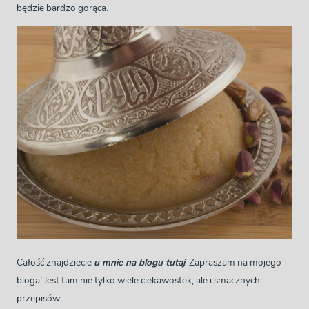
będzie bardzo gorąca.
Całość znajdziecie
u mnie na blogu tutaj
. Zapraszam na mojego
bloga! Jest tam nie tylko wiele ciekawostek, ale i smacznych
przepisów .