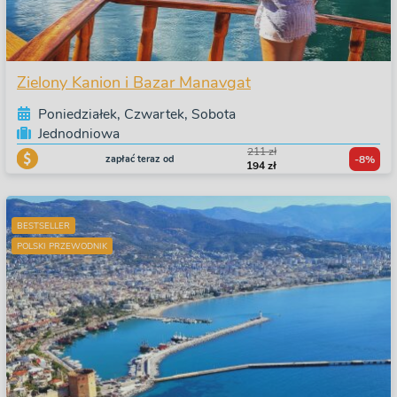
Zielony Kanion i Bazar Manavgat
Poniedziałek, Czwartek, Sobota
Jednodniowa
211 zł
zapłać teraz od
-8%
194 zł
BESTSELLER
POLSKI PRZEWODNIK