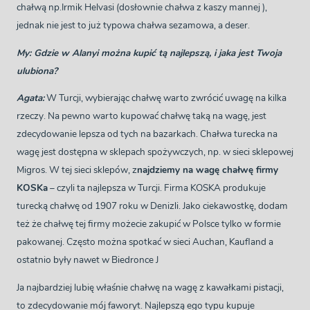
chałwą np.Irmik Helvasi (dosłownie chałwa z kaszy mannej ),
jednak nie jest to już typowa chałwa sezamowa, a deser.
My: Gdzie w Alanyi można kupić tą najlepszą, i jaka jest Twoja
ulubiona?
Agata:
W Turcji, wybierając chałwę warto zwrócić uwagę na kilka
rzeczy. Na pewno warto kupować chałwę taką na wagę, jest
zdecydowanie lepsza od tych na bazarkach. Chałwa turecka na
wagę jest dostępna w sklepach spożywczych, np. w sieci sklepowej
Migros. W tej sieci sklepów, z
najdziemy na wagę chałwę firmy
KOSKa
– czyli ta najlepsza w Turcji. Firma KOSKA produkuje
turecką chałwę od 1907 roku w Denizli. Jako ciekawostkę, dodam
też że chałwę tej firmy możecie zakupić w Polsce tylko w formie
pakowanej. Często można spotkać w sieci Auchan, Kaufland a
ostatnio były nawet w Biedronce J
Ja najbardziej lubię właśnie chałwę na wagę z kawałkami pistacji,
to zdecydowanie mój faworyt. Najlepszą ego typu kupuje