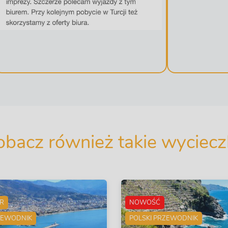
obacz również takie wycieczk
ER
NOWOŚĆ
ZEWODNIK
POLSKI PRZEWODNIK