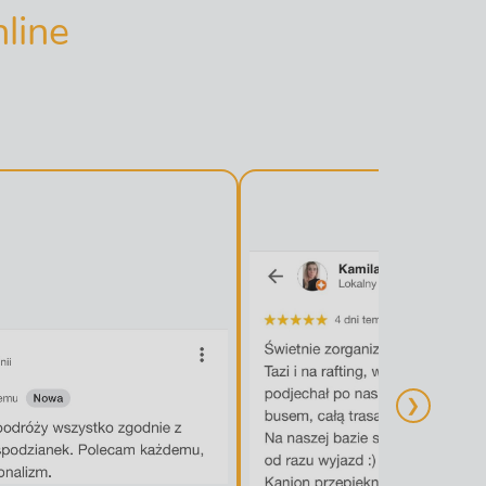
line
❯