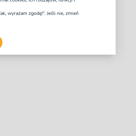
at cookies, ich rodzajów, funkcji i
„Tak, wyrażam zgodę!”. Jeśli nie, zmień