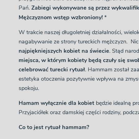
Pań.
Zabiegi wykonywane są przez wykwalifi
Mężczyznom wstęp wzbroniony!
*
W trakcie naszej długoletniej działalności, wielo
nagabywanie ze strony tureckich mężczyzn. Ni
najpiękniejszych kobiet na świecie
. Stąd naro
miejsca, w którym kobiety będą czuły się swo
celebrować turecki rytuał
. Hammam został zaar
estetyka otoczenia pozytywnie wpływa na zmysły
spokoju.
Hamam wyłącznie dla kobiet
będzie idealną pr
Przyjaciółek oraz damskiej części rodziny, podc
Co to jest rytuał hammam?