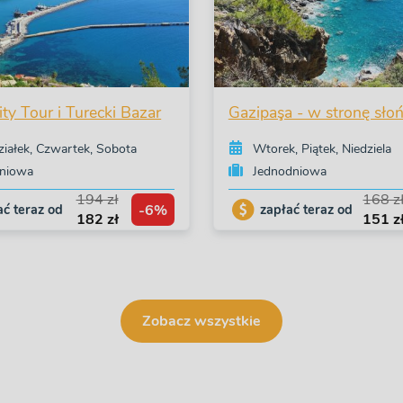
ty Tour i Turecki Bazar
Gazipaşa - w stronę sło
ziałek, Czwartek, Sobota
Wtorek, Piątek, Niedziela
niowa
Jednodniowa
194 zł
168 z
-6%
ać teraz od
zapłać teraz od
182 zł
151 z
Zobacz wszystkie