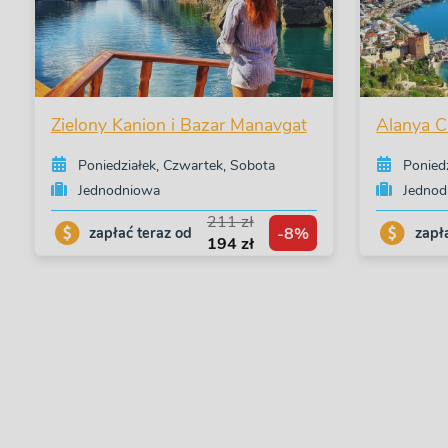
Zielony Kanion i Bazar Manavgat
Alanya Ci
Poniedziałek, Czwartek, Sobota
Ponied
Jednodniowa
Jednod
211 zł
-8%
zapłać teraz od
zapł
194 zł