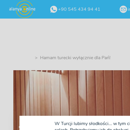
+90 545 434 94 41
i
> Hamam turecki wyłącznie dla Pań!
W Turcji lubimy słodkości... w tym c
❮