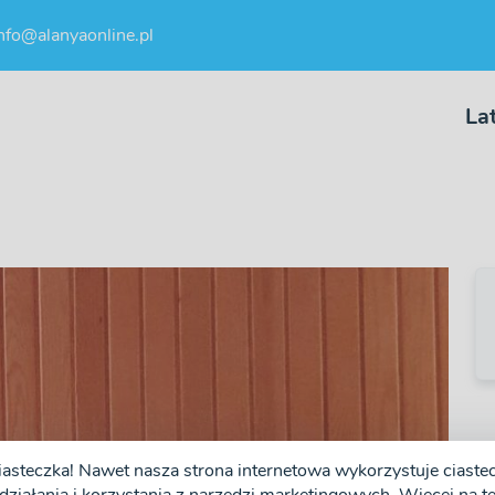
nfo@alanyaonline.pl
La
iasteczka! Nawet nasza strona internetowa wykorzystuje ciastecz
❯