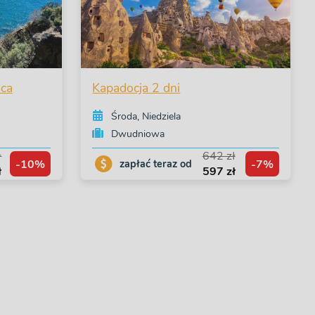
ńca
Kapadocja 2 dni
Środa, Niedziela
Dwudniowa
ł
642 zł
-10%
-7%
zapłać teraz od
ł
597 zł