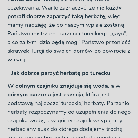
oczekiwania. Warto zaznaczyć, że
nie każdy
potrafi dobrze zaparzyć taką herbatę
, więc
mamy nadzieję, że po naszym wpisie zostaną
Państwo mistrzami parzenia tureckiego „çayu”,
a co za tym idzie będą mogli Państwo przenieść
skrawek Turcji do swoich domów po powrocie z
wakacji.
Jak dobrze parzyć herbatę po turecku
W dolnym czajniku znajduje się woda, a w
górnym parzona jest esencja
, która jest
podstawą najlepszej tureckiej herbaty. Parzenie
herbaty rozpoczynamy od uzupełnienia dolnego
czajnika wodą, a w górny czajnik wsypujemy
herbaciany susz do którego dodajemy trochę
wody aby nie był suchy, a herbata mogła się