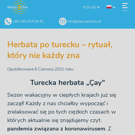
PLN (zł)
Menu
+90 545 434 94 41
info@alanyaonline.pl
Herbata po turecku – rytuał,
który nie każdy zna
Opublikowane 6 Czerwca 2021 roku
Turecka herbata „
Çay
”
Sezon wakacyjny w ciepłych krajach już się
zaczął! Każdy z nas chciałby wypocząć i
zrelaksować się po tych ciężkich czasach w
których aktualnie się znajdujemy czyt.
pandemia związana z koronawirusem
. Z