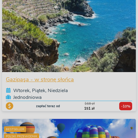
Gazipaşa - w stronę słońca
Wtorek, Piątek, Niedziela
Jednodniowa
168 zł
zapłać teraz od
-10%
151 zł
BESTSELLER
POLSKI PRZEWODNIK