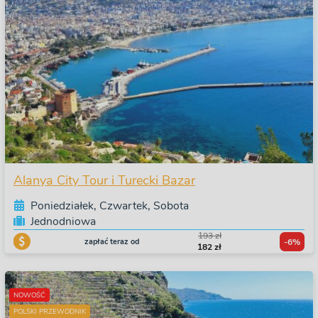
Alanya City Tour i Turecki Bazar
Poniedziałek, Czwartek, Sobota
Jednodniowa
193 zł
zapłać teraz od
-6%
182 zł
NOWOŚĆ
POLSKI PRZEWODNIK