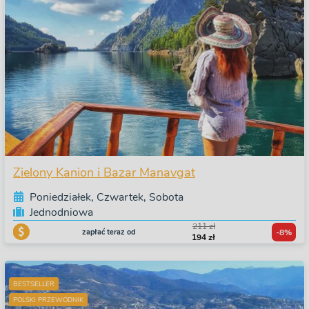
Zielony Kanion i Bazar Manavgat
Poniedziałek, Czwartek, Sobota
Jednodniowa
211 zł
zapłać teraz od
-8%
194 zł
BESTSELLER
POLSKI PRZEWODNIK