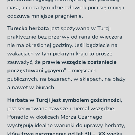
ciała, a co za tym idzie człowiek poci się mniej i
odczuwa mniejsze pragnienie.
Turecka herbata
jest spożywana w Turcji
praktycznie bez przerwy od rana do wieczora,
nie ma określonej godziny. Jeśli będziecie na
wakacjach w tym pięknym kraju to proszę
zauważyć, że
prawie wszędzie zostaniecie
poczęstowani „çayem”
– miejscach
publicznych, na bazarach, w sklepach, na plaży
a nawet w biurach.
Herbata w Turcji jest symbolem gościnności
,
jest serwowana zawsze i niemal wszędzie.
Ponadto w okolicach Morza Czarnego
występują idealne warunki do uprawy herbaty,
która
trwa niezmiennie od lat 30 – XX wieku
.