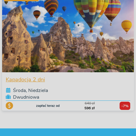
Kapadocja 2 dni
Środa, Niedziela
Dwudniowa
640 zł
zapłać teraz od
-7%
596 zł