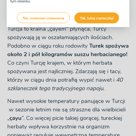
tym okienku.
Herbata po turecku zamiast wody...
Nie, zmieniam ustawienia
Tak, lubię ciasteczka!
Turcja to kraina „çayem” płynąca, Turcy
spożywają ją w oszałamiających ilościach.
Podobno w ciągu roku rodowity
Turek spożywa
około 2 i pół kilogramów suszu herbacianego!
Co czyni Turcję krajem, w którym herbata
spożywana jest najliczniej. Zdarzają się i tacy,
którzy w ciągu dnia potrafią wypić nawet i
40
szklaneczek tego tradycyjnego napoju
.
Nawet wysokie temperatury panujące w Turcji
w sezonie letnim nie są straszne dla wielbicieli
„
çayu
”. Co więcej picie takiej gorącej, tureckiej
herbaty wpływa korzystnie na organizm
ponieważ reguluję wewnętrzną temperaturę